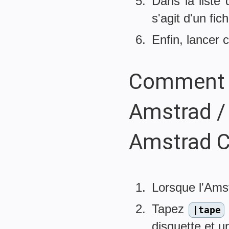
Dans la liste d
s'agit d'un fi
Enfin, lancer 
Comment f
Amstrad /
Amstrad C
Lorsque l'Ams
Tapez
|tape
disquette et u