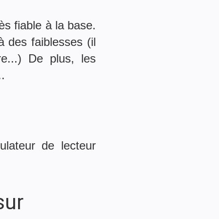
s fiable à la base.
 des faiblesses (il
re...) De plus, les
.
lateur de lecteur
sur