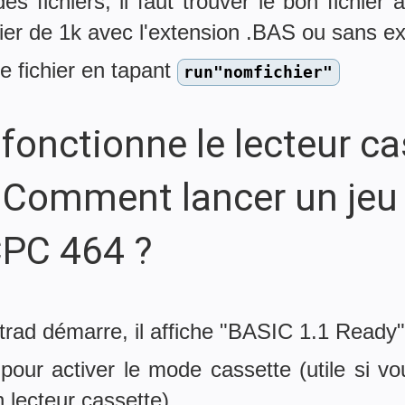
es fichiers, il faut trouver le bon fichier 
chier de 1k avec l'extension .BAS ou sans e
ce fichier en tapant
run"nomfichier"
onctionne le lecteur ca
 Comment lancer un jeu
PC 464 ?
trad démarre, il affiche "BASIC 1.1 Ready"
pour activer le mode cassette (utile si v
n lecteur cassette).