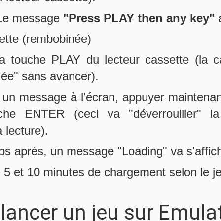
 Le message
"Press PLAY then any key"
a
sette (rembobinée)
a touche PLAY du lecteur cassette (la c
quée" sans avancer).
e un message à l'écran, appuyer mainten
uche ENTER (ceci va "déverrouiller" l
lecture).
s après, un message "Loading" va s'affich
 5 et 10 minutes de chargement selon le je
ancer un jeu sur Emula