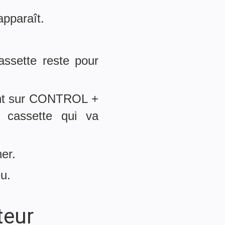
pparaît.
assette reste pour
ant sur CONTROL +
a cassette qui va
er.
u.
teur