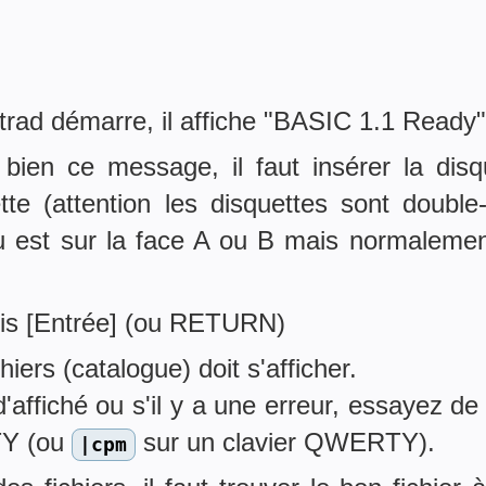
trad démarre, il affiche "BASIC 1.1 Ready"
bien ce message, il faut insérer la disq
tte (attention les disquettes sont double
eu est sur la face A ou B mais normalemen
is [Entrée] (ou RETURN)
chiers (catalogue) doit s'afficher.
 d'affiché ou s'il y a une erreur, essayez d
TY (ou
sur un clavier QWERTY).
|cpm