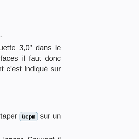
.
uette 3,0” dans le
-faces il faut donc
t c'est indiqué sur
e taper
sur un
ùcpm