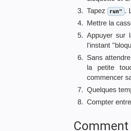
Tapez
.
run"
Mettre la cas
Appuyer sur l
l'instant "blo
Sans attendr
la petite to
commencer sa 
Quelques temp
Compter entre
Comment l