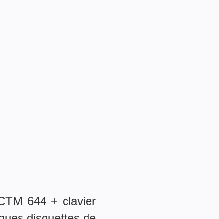
CTM 644 + clavier
lques disquettes de