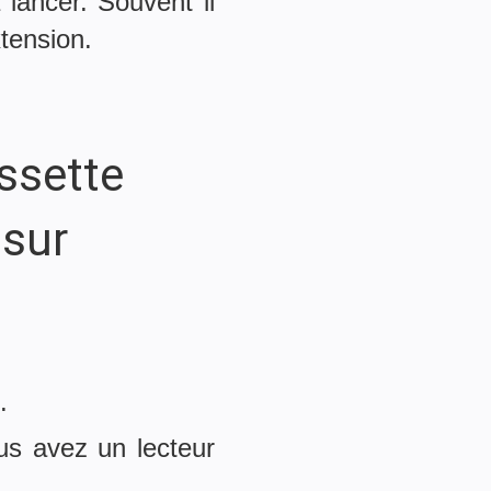
à lancer. Souvent il
xtension.
ssette
 sur
.
ous avez un lecteur