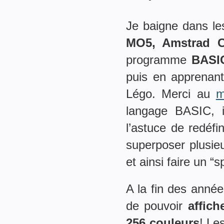
Je baigne dans le
MO5, Amstrad CP
programme
BASI
puis en apprenant
Légo. Merci au
m
langage BASIC, i
l’astuce de redéf
superposer plusie
et ainsi faire un “
A la fin des anné
de pouvoir
affic
256 couleurs
! Le