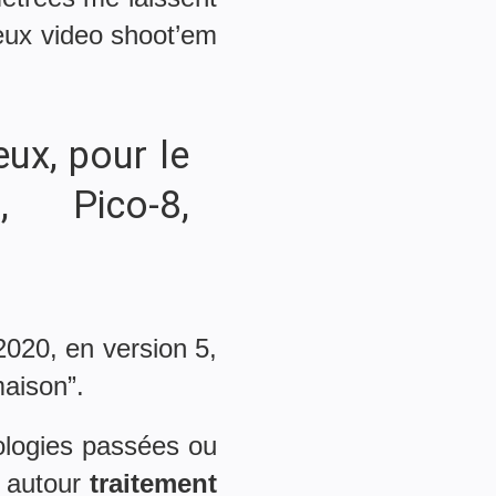
eux video shoot’em
ux, pour le
, Pico-8,
n 2020, en version 5,
maison”.
nologies passées ou
t autour
traitement