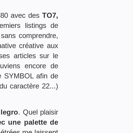
s 80 avec des
TO7,
emiers listings de
s sans comprendre,
ative créative aux
es articles sur le
ouviens encore de
nde SYMBOL afin de
u caractère 22...)
llegro
. Quel plaisir
ec une palette de
métrées me laissent