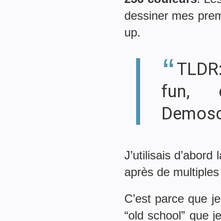
dessiner mes prem
up.
TLDR: H
fun, 
Demosc
J’utilisais d’abord 
après de multiples
C’est parce que je
“old school” que 