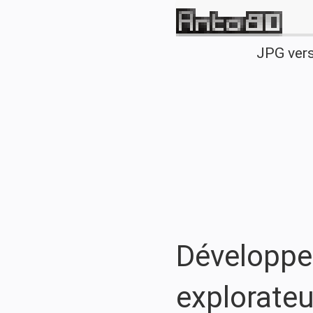
JPG ver
Développeu
explorateu