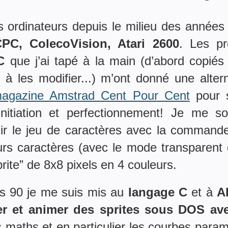
s ordinateurs depuis le milieu des année
C, ColecoVision, Atari 2600
. Les pr
C
que j’ai tapé à la main (d’abord copié
 à les modifier...) m’ont donné une altern
agazine Amstrad Cent Pour Cent
pour s
nitiation et perfectionnement! Je me s
inir le jeu de caractères avec la comma
urs caractères (avec le mode transparent d
sprite” de 8x8 pixels en 4 couleurs.
es 90 je me suis mis au
langage C
et à
A
her et animer des sprites sous DOS av
s maths et en particulier les courbes para